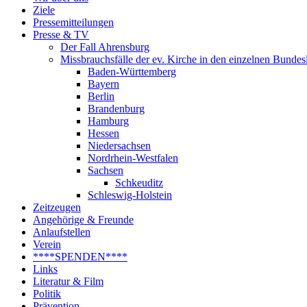
Ziele
Pressemitteilungen
Presse & TV
Der Fall Ahrensburg
Missbrauchsfälle der ev. Kirche in den einzelnen Bundes
Baden-Württemberg
Bayern
Berlin
Brandenburg
Hamburg
Hessen
Niedersachsen
Nordrhein-Westfalen
Sachsen
Schkeuditz
Schleswig-Holstein
Zeitzeugen
Angehörige & Freunde
Anlaufstellen
Verein
****SPENDEN****
Links
Literatur & Film
Politik
Prävention