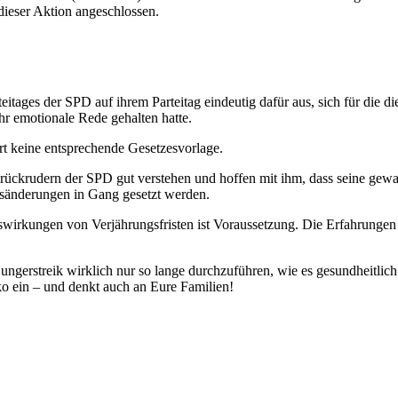
 dieser Aktion angeschlossen.
ages der SPD auf ihrem Parteitag eindeutig dafür aus, sich für die di
r emotionale Rede gehalten hatte.
rt keine entsprechende Gesetzesvorlage.
krudern der SPD gut verstehen und hoffen mit ihm, dass seine gewaltfr
esänderungen in Gang gesetzt werden.
wirkungen von Verjährungsfristen ist Voraussetzung. Die Erfahrungen d
ungerstreik wirklich nur so lange durchzuführen, wie es gesundheitlich ve
siko ein – und denkt auch an Eure Familien!