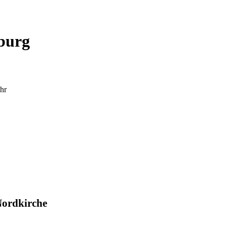
sburg
hr
Nordkirche