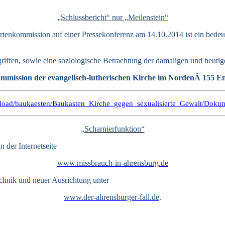
„Schlussbericht“ nur „Meilenstein“
rtenkommission auf einer Pressekonferenz am 14.10.2014 ist ein bedeut
rgriffen, sowie eine soziologische Betrachtung der damaligen und heut
mmission der evangelisch-lutherischen Kirche im NordenÂ 155 E
_upload/baukaesten/Baukasten_Kirche_gegen_sexualisierte_Gewalt/Doku
„Scharnierfunktion“
 der Internetseite
www.missbrauch-in-ahrensburg.de
chnik und neuer Ausrichtung unter
www.der-ahrensburger-fall.de
.