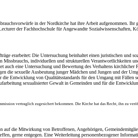
rauchsvorwürfe in der Nordkirche hat ihre Arbeit aufgenommen. Ihr 
d Lecturer der Fachhochschule für Angewandte Sozialwissenschaften, 
äge erarbeitet: Die Untersuchung beinhaltet einen juristischen und soz
 Missbrauchs, individuellen und strukturellen Verantwortlichkeiten und
et auch eine Untersuchung und Bewertung des Verhaltens kirchlicher Fu
ungen die sexuelle Ausbeutung junger Mädchen und Jungen und der Um
 die Entwicklung von Qualitätsstandards für den Umgang mit Fällen sex
rbeitung sexualisierter Gewalt in Gemeinden und für die Entwicklung p
ission vertraglich zugesichert bekommen. Die Kirche hat das Recht, ihn zu veröf
n auf die Mitwirkung von Betroffenen, Angehörigen, Gemeindemitglie
effen, gerne entgegen. Eine Weiterleitung personenbezogener Informati